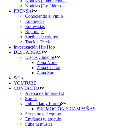
Noticias | Internacional
Noticias | Lo último
PRENSA
Conociendo al vinilo
En directo
Entrevistas
Reportajes
Sueños de colores
Track a Track
Investigación Hip Hop
DESCARGAS
Discos Chilenos
Zona Norte
Zona Central
Zona Sur
Sello
YOUTUBE
CONTACTO
Acerca de ImperioH2
Somos
Publicidad y Promo
PROMOCIÓN Y CAMPAÑAS
Ser parte del equipo
Envíanos tu articulo
Sube tu música