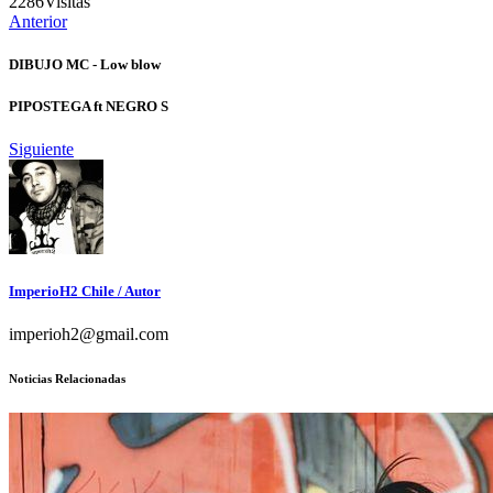
2286
Visitas
Anterior
DIBUJO MC - Low blow
PIPOSTEGA ft NEGRO S
Siguiente
ImperioH2 Chile
/ Autor
imperioh2@gmail.com
Noticias Relacionadas