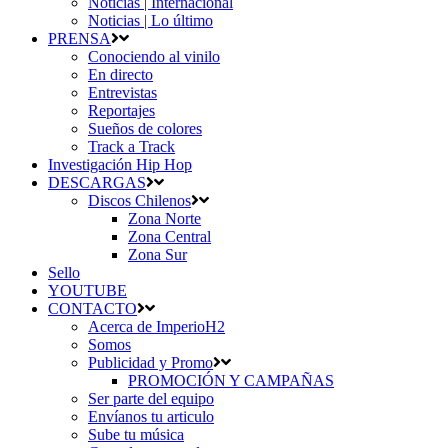
Noticias | Internacional
Noticias | Lo último
PRENSA
Conociendo al vinilo
En directo
Entrevistas
Reportajes
Sueños de colores
Track a Track
Investigación Hip Hop
DESCARGAS
Discos Chilenos
Zona Norte
Zona Central
Zona Sur
Sello
YOUTUBE
CONTACTO
Acerca de ImperioH2
Somos
Publicidad y Promo
PROMOCIÓN Y CAMPAÑAS
Ser parte del equipo
Envíanos tu articulo
Sube tu música