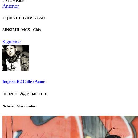
2210
Visitas
Anterior
EQUIS L ft 1203SKUAD
SINSIMIL MCS - Clás
Siguiente
ImperioH2 Chile
/ Autor
imperioh2@gmail.com
Noticias Relacionadas