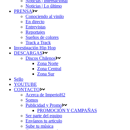
Noticias | Internacional
Noticias | Lo último
PRENSA
Conociendo al vinilo
En directo
Entrevistas
Reportajes
Sueños de colores
Track a Track
Investigación Hip Hop
DESCARGAS
Discos Chilenos
Zona Norte
Zona Central
Zona Sur
Sello
YOUTUBE
CONTACTO
Acerca de ImperioH2
Somos
Publicidad y Promo
PROMOCIÓN Y CAMPAÑAS
Ser parte del equipo
Envíanos tu articulo
Sube tu música