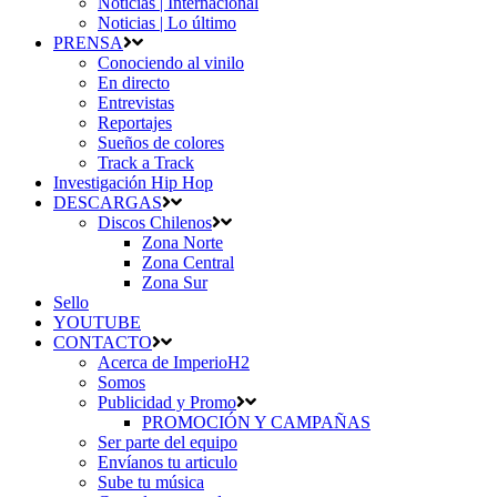
Noticias | Internacional
Noticias | Lo último
PRENSA
Conociendo al vinilo
En directo
Entrevistas
Reportajes
Sueños de colores
Track a Track
Investigación Hip Hop
DESCARGAS
Discos Chilenos
Zona Norte
Zona Central
Zona Sur
Sello
YOUTUBE
CONTACTO
Acerca de ImperioH2
Somos
Publicidad y Promo
PROMOCIÓN Y CAMPAÑAS
Ser parte del equipo
Envíanos tu articulo
Sube tu música