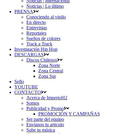
Noticias | Internacional
Noticias | Lo último
PRENSA
Conociendo al vinilo
En directo
Entrevistas
Reportajes
Sueños de colores
Track a Track
Investigación Hip Hop
DESCARGAS
Discos Chilenos
Zona Norte
Zona Central
Zona Sur
Sello
YOUTUBE
CONTACTO
Acerca de ImperioH2
Somos
Publicidad y Promo
PROMOCIÓN Y CAMPAÑAS
Ser parte del equipo
Envíanos tu articulo
Sube tu música