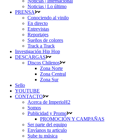
Noticias | Internacional
Noticias | Lo último
PRENSA
Conociendo al vinilo
En directo
Entrevistas
Reportajes
Sueños de colores
Track a Track
Investigación Hip Hop
DESCARGAS
Discos Chilenos
Zona Norte
Zona Central
Zona Sur
Sello
YOUTUBE
CONTACTO
Acerca de ImperioH2
Somos
Publicidad y Promo
PROMOCIÓN Y CAMPAÑAS
Ser parte del equipo
Envíanos tu articulo
Sube tu música