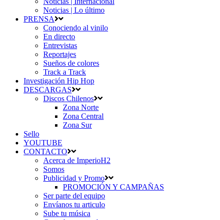
Noticias | Internacional
Noticias | Lo último
PRENSA
Conociendo al vinilo
En directo
Entrevistas
Reportajes
Sueños de colores
Track a Track
Investigación Hip Hop
DESCARGAS
Discos Chilenos
Zona Norte
Zona Central
Zona Sur
Sello
YOUTUBE
CONTACTO
Acerca de ImperioH2
Somos
Publicidad y Promo
PROMOCIÓN Y CAMPAÑAS
Ser parte del equipo
Envíanos tu articulo
Sube tu música