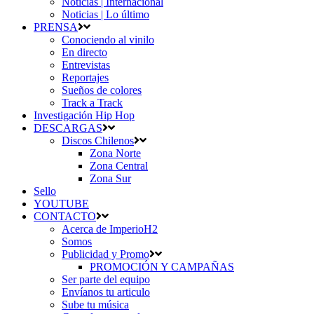
Noticias | Internacional
Noticias | Lo último
PRENSA
Conociendo al vinilo
En directo
Entrevistas
Reportajes
Sueños de colores
Track a Track
Investigación Hip Hop
DESCARGAS
Discos Chilenos
Zona Norte
Zona Central
Zona Sur
Sello
YOUTUBE
CONTACTO
Acerca de ImperioH2
Somos
Publicidad y Promo
PROMOCIÓN Y CAMPAÑAS
Ser parte del equipo
Envíanos tu articulo
Sube tu música