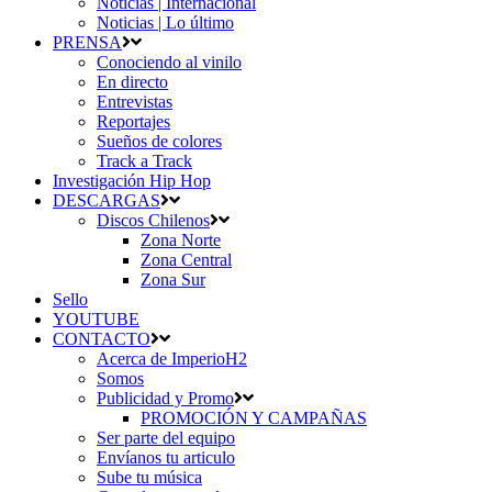
Noticias | Internacional
Noticias | Lo último
PRENSA
Conociendo al vinilo
En directo
Entrevistas
Reportajes
Sueños de colores
Track a Track
Investigación Hip Hop
DESCARGAS
Discos Chilenos
Zona Norte
Zona Central
Zona Sur
Sello
YOUTUBE
CONTACTO
Acerca de ImperioH2
Somos
Publicidad y Promo
PROMOCIÓN Y CAMPAÑAS
Ser parte del equipo
Envíanos tu articulo
Sube tu música