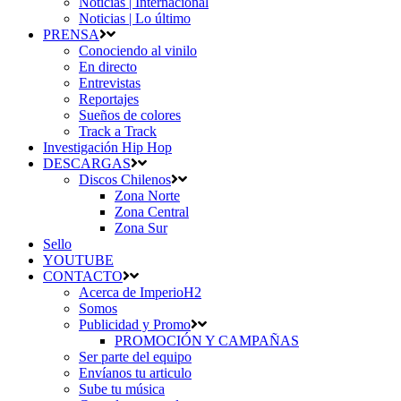
Noticias | Internacional
Noticias | Lo último
PRENSA
Conociendo al vinilo
En directo
Entrevistas
Reportajes
Sueños de colores
Track a Track
Investigación Hip Hop
DESCARGAS
Discos Chilenos
Zona Norte
Zona Central
Zona Sur
Sello
YOUTUBE
CONTACTO
Acerca de ImperioH2
Somos
Publicidad y Promo
PROMOCIÓN Y CAMPAÑAS
Ser parte del equipo
Envíanos tu articulo
Sube tu música