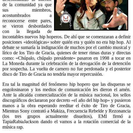
de la comunidad ya que
sus miembros,
acostumbrados a
reconocerse entre pares,
se vieron desbordados
con la llegada de
incontables nuevos hip hoperos. De ahí que se comenzaran a definir
posiciones «ideológicas» sobre quién era y quién no era hip hop. Al
debate se sumaría la indignación de muchos por el cambio musical y
lírico de los Tiro de Gracia, quienes de tener rimas duras y directas
como: «Chúpalo, chúpalo presidente» pasaron en 1998 a tocar en
La Moneda durante la celebración de la derogación de la detención
por sospecha. La vuelta de carnero no fue perdonada y el posterior
disco de Tiro de Gracia no tendría mayor repercusión.
Era tal la magnitud del fenómeno hip hopero que las disqueras se
engolosinaron y los medios de comunicación les dieron el amén.
Ante la alicaída comercialización de la música nacional, los sellos
discográficos declararon por decreto «el año del hip hop» y pusieron
manos a la obra esperando reeditar el éxito de Tiro de Gracia,
Mientras Sony contrató a Makiza, Frecuencia Rebelde y Rezonancia
(los tres grupos actualmente disueltos), EMI firmó a
TapiaRabiaJackson dando el vamos a la rotación comercial de la
música rap.