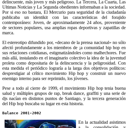
delincuente, más joven y más peligroso. La Tercera, La Cuarta, Las
Ultimas Noticias y La 5egunda obedientes informaban a la sociedad.
Por si eso no bastara, El Mercurio para seguridad de la ciudadanía
publicaba un identikit con las características del forajido
contemporáneo: Joven, de aproximadamente 24 años, proveniente
de sectores populares, usa amplias ropas deportivas y zapatillas de
marca.
El estereotipo difundido por, «decano de la prensa nacional» no sólo
afectó profundamente a los miembros de ¡a comunidad hip hop en
sus relaciones cotidianas, estigmatizándoles como malhechores. Fue
más allá, instalando en el imaginario colectivo la idea de la juventud
proleta como depositaria de la delincuencia y la peligrosidad. Con
esta medida el periódico lograría a la larga dos objetivos políticos:
desprestigiar al crítico movimiento Hip hop y construir un nuevo
enemigo interno para ser reprimido, los jóvenes.
Pese a todo al cierre de 1999, el movimiento Hip hop tenia buena
salud y múltiples grupos de rap, break dance, graffiti y una serie de
djs nacían en distintos puntos de Santiago, y la tercera generación
del Hip hop buscaba su lugar en esta historia.
Balance 2001-2002 
En la actualidad asistimos
a la consolidación y