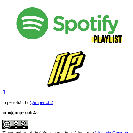
imperioh2.cl /
@imperioh2
info@imperioh2.cl
El contenido original de este medio está bajo una
Licencia Creative