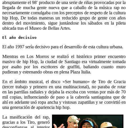
abruptamente el 98′ producto de una serie de riñas provocadas por la
llegada de mucha gente nueva que a caballo de la música rap no
necesariamente comulgaba con los preceptos de respeto de la cultura
hip Hop, De todas maneras un reducido grupo de gente con años
dentro del movimiento, sigue juntándose los sábados en la pileta
ubicada tras el Museo de Bellas Artes.
El año decisivo 
El año 1997 sería decisivo para el desarrollo de esta cultura urbana.
Mientras en Los Morros se realizó el histórico primer encuentro
masivo de hip Hop, la ciudad de Santiago era virtualmente tomada
por asalto por los escritores de graffiti, bañando cuanto muro
pudieran y estrenando obras en plena Plaza Italia.
En el ámbito musical, el disco «Ser humano» de Tiro de Gracia
(tercer trabajo y primero en una multinacional), no paraba de rotar
en las parrillas radiales y dejaba la escoba con ventas por más de 70
mil copias, influenciando de paso a la cabrería santiaguina que de
ahí en adelante usó ropa ancha y vistosas zapatillas y se convirtió en
una generación de apariencia hip hop.
La masificación del rap,
gracias a los Tiro, generó
desconfianzas al interior