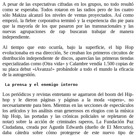
A pesar de las expectativas cifradas en los grupos, no todo resultó
como se esperaba. Todos rotaron en las radios pero de los cuatro
sólo Makiza alcanzó los niveles de ventas proyectados. Así como
empezó, la fiebre corporativa terminó y la experiencia dio pie para
que la mayoría de los que pasaron por las transnacionales y las
nuevas agrupaciones de rap buscaran trabajar de manera
independiente.
Al tiempo que esto ocurría, bajo la superficie, el hip Hop
evolucionaba en esa dirección, Se creaban los primeros circuitos de
distribución independiente de discos, aparecían las primeras tiendas
especializadas como (Otra vida» y Calambre vendía 1.500 copias de
su placa debut «iAvanza!» probándole a todo el mundo la eficacia
de la autogestión.
La prensa y el enemigo interno 
Los periódicos y revistas entretanto se agarraron del boom del Hip-
hop y le dieron páginas y páginas a la moda «rapera», no
necesariamente para bien. Mientras en las secciones de espectáculos
los artículos y los análisis eran generosos en elogios con la música
hip Hoip, las portadas y las crónicas policiales se repletaron de
notar) sobre la acción de criminales raperos, La Fundación Paz
Ciudadana, creada por Agustín Edwards (dueño de El Mercurio),
daba cátedra sobre cómo protegerse de este nuevo tipo de