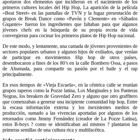
aportaron dos elementos que incidieron en el nacimiento de los
primeros cultores locales del Hip Hop, La aparición de la película
«Beat Street» en las pantallas de TVN y la fugaz presentación de
grupos de Break Dance como «Pavón y Clemente» en «Sábados
Giqantes» fueron los ingredientes que faltaban para que algunos
jóvenes chefs en la búsqueda de su propia receta de vida
convergieran para cocinar los primeros platos de Hip Hop nacional.
De este modo, y lentamente, una camada de jóvenes provenientes de
sectores populares urbanos y algunos hijos de exiliados, que venían
de participar en movimientos Hip hop de otros países,
desembocaron a fines de los 80’s en la calle Bombero Ossa, a pasos
de Ahumada, para compartir su pasión por el baile y el rap
principalmente.
En esos tiempos de «Vieja Escuela», en la céntrica calle se reunían
grupos raperos como la Pozze latina, Los Marginales y los Panteras
Negras, los breakers de Gravedad Zero y alguno que otro graffitero
que comenzaban a generar una incipiente comunidad hip hop, Entre
la escasa información externa y los inexistentes medios de
producción, sumado a las vivencias aportadas por algunos de los
retornados como Jimmy Fernández (creador de La Pozze Latina),
estos B-boys ? como se identificaban así mismos ? plantaron las
primeras semillas de una cultura rica y multifacética.