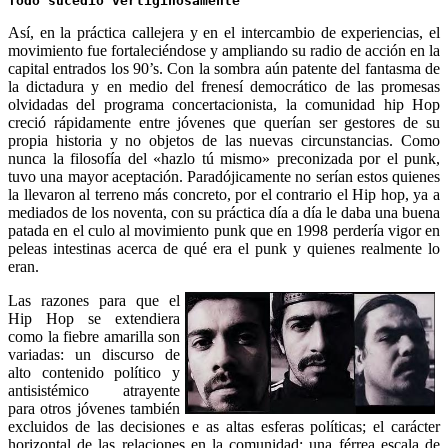
Todo sucedió vertiginosamente
Así, en la práctica callejera y en el intercambio de experiencias, el
movimiento fue fortaleciéndose y ampliando su radio de acción en la
capital entrados los 90’s. Con la sombra aún patente del fantasma de
la dictadura y en medio del frenesí democrático de las promesas
olvidadas del programa concertacionista, la comunidad hip Hop
creció rápidamente entre jóvenes que querían ser gestores de su
propia historia y no objetos de las nuevas circunstancias. Como
nunca la filosofía del «hazlo tú mismo» preconizada por el punk,
tuvo una mayor aceptación. Paradójicamente no serían estos quienes
la llevaron al terreno más concreto, por el contrario el Hip hop, ya a
mediados de los noventa, con su práctica día a día le daba una buena
patada en el culo al movimiento punk que en 1998 perdería vigor en
peleas intestinas acerca de qué era el punk y quienes realmente lo
eran.
Las razones para que el
Hip Hop se extendiera
como la fiebre amarilla son
variadas: un discurso de
alto contenido político y
antisistémico atrayente
para otros jóvenes también
excluidos de las decisiones e as altas esferas políticas; el carácter
horizontal de las relaciones en la comunidad; una férrea escala de