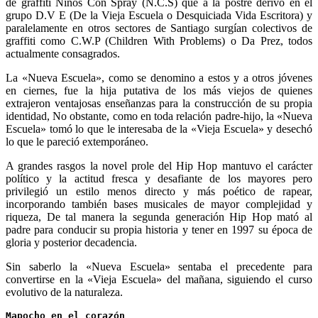
de graffiti Niños Con Spray (N.C.S) que a la postre derivó en el
grupo D.V E (De la Vieja Escuela o Desquiciada Vida Escritora) y
paralelamente en otros sectores de Santiago surgían colectivos de
graffiti como C.W.P (Children With Problems) o Da Prez, todos
actualmente consagrados.
La «Nueva Escuela», como se denomino a estos y a otros jóvenes
en ciernes, fue la hija putativa de los más viejos de quienes
extrajeron ventajosas enseñanzas para la construcción de su propia
identidad, No obstante, como en toda relación padre-hijo, la «Nueva
Escuela» tomó lo que le interesaba de la «Vieja Escuela» y desechó
lo que le pareció extemporáneo.
A grandes rasgos la novel prole del Hip Hop mantuvo el carácter
político y la actitud fresca y desafiante de los mayores pero
privilegió un estilo menos directo y más poético de rapear,
incorporando también bases musicales de mayor complejidad y
riqueza, De tal manera la segunda generación Hip Hop mató al
padre para conducir su propia historia y tener en 1997 su época de
gloria y posterior decadencia.
Sin saberlo la «Nueva Escuela» sentaba el precedente para
convertirse en la «Vieja Escuela» del mañana, siguiendo el curso
evolutivo de la naturaleza.
Mapocho en el corazón 