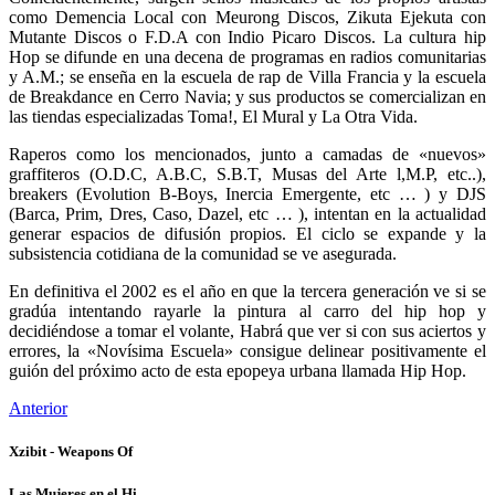
como Demencia Local con Meurong Discos, Zikuta Ejekuta con
Mutante Discos o F.D.A con Indio Picaro Discos. La cultura hip
Hop se difunde en una decena de programas en radios comunitarias
y A.M.; se enseña en la escuela de rap de Villa Francia y la escuela
de Breakdance en Cerro Navia; y sus productos se comercializan en
las tiendas especializadas Toma!, El Mural y La Otra Vida.
Raperos como los mencionados, junto a camadas de «nuevos»
graffiteros (O.D.C, A.B.C, S.B.T, Musas del Arte l,M.P, etc..),
breakers (Evolution B-Boys, Inercia Emergente, etc … ) y DJS
(Barca, Prim, Dres, Caso, Dazel, etc … ), intentan en la actualidad
generar espacios de difusión propios. El ciclo se expande y la
subsistencia cotidiana de la comunidad se ve asegurada.
En definitiva el 2002 es el año en que la tercera generación ve si se
gradúa intentando rayarle la pintura al carro del hip hop y
decidiéndose a tomar el volante, Habrá que ver si con sus aciertos y
errores, la «Novísima Escuela» consigue delinear positivamente el
guión del próximo acto de esta epopeya urbana llamada Hip Hop.
Anterior
Xzibit - Weapons Of
Las Mujeres en el Hi