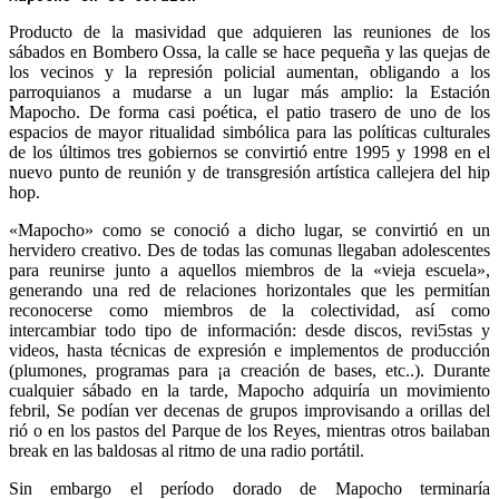
Producto de la masividad que adquieren las reuniones de los
sábados en Bombero Ossa, la calle se hace pequeña y las quejas de
los vecinos y la represión policial aumentan, obligando a los
parroquianos a mudarse a un lugar más amplio: la Estación
Mapocho. De forma casi poética, el patio trasero de uno de los
espacios de mayor ritualidad simbólica para las políticas culturales
de los últimos tres gobiernos se convirtió entre 1995 y 1998 en el
nuevo punto de reunión y de transgresión artística callejera del hip
hop.
«Mapocho» como se conoció a dicho lugar, se convirtió en un
hervidero creativo. Des de todas las comunas llegaban adolescentes
para reunirse junto a aquellos miembros de la «vieja escuela»,
generando una red de relaciones horizontales que les permitían
reconocerse como miembros de la colectividad, así como
intercambiar todo tipo de información: desde discos, revi5stas y
videos, hasta técnicas de expresión e implementos de producción
(plumones, programas para ¡a creación de bases, etc..). Durante
cualquier sábado en la tarde, Mapocho adquiría un movimiento
febril, Se podían ver decenas de grupos improvisando a orillas del
rió o en los pastos del Parque de los Reyes, mientras otros bailaban
break en las baldosas al ritmo de una radio portátil.
Sin embargo el período dorado de Mapocho terminaría