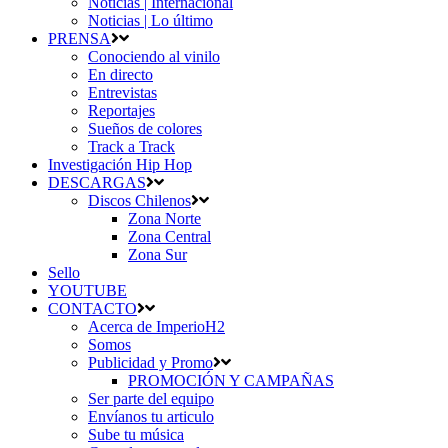
Noticias | Internacional
Noticias | Lo último
PRENSA
Conociendo al vinilo
En directo
Entrevistas
Reportajes
Sueños de colores
Track a Track
Investigación Hip Hop
DESCARGAS
Discos Chilenos
Zona Norte
Zona Central
Zona Sur
Sello
YOUTUBE
CONTACTO
Acerca de ImperioH2
Somos
Publicidad y Promo
PROMOCIÓN Y CAMPAÑAS
Ser parte del equipo
Envíanos tu articulo
Sube tu música