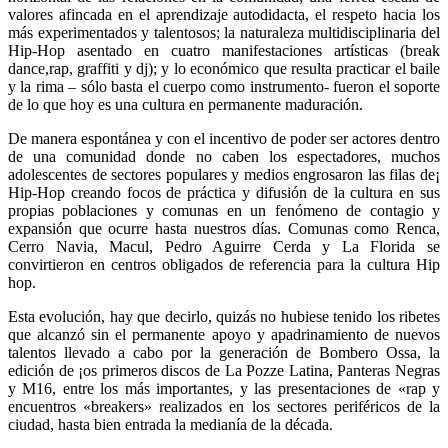
valores afincada en el aprendizaje autodidacta, el respeto hacia los
más experimentados y talentosos; la naturaleza multidisciplinaria del
Hip-Hop asentado en cuatro manifestaciones artísticas (break
dance,rap, graffiti y dj); y lo económico que resulta practicar el baile
y la rima – sólo basta el cuerpo como instrumento- fueron el soporte
de lo que hoy es una cultura en permanente maduración.
De manera espontánea y con el incentivo de poder ser actores dentro
de una comunidad donde no caben los espectadores, muchos
adolescentes de sectores populares y medios engrosaron las filas de¡
Hip-Hop creando focos de práctica y difusión de la cultura en sus
propias poblaciones y comunas en un fenómeno de contagio y
expansión que ocurre hasta nuestros días. Comunas como Renca,
Cerro Navia, Macul, Pedro Aguirre Cerda y La Florida se
convirtieron en centros obligados de referencia para la cultura Hip
hop.
Esta evolución, hay que decirlo, quizás no hubiese tenido los ribetes
que alcanzó sin el permanente apoyo y apadrinamiento de nuevos
talentos llevado a cabo por la generación de Bombero Ossa, la
edición de ¡os primeros discos de La Pozze Latina, Panteras Negras
y M16, entre los más importantes, y las presentaciones de «rap y
encuentros «breakers» realizados en los sectores periféricos de la
ciudad, hasta bien entrada la medianía de la década.