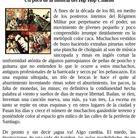
Un poco de la historia del Hip Hop Chileno
A fines de la década de los 80, en medio
de los postreros intentos del Régimen
Militar por perpetuarse en el poder, un
movimiento de jóvenes pequeño y poco
comprendido irrumpe tímidamente en la
metrópoli color caca. Muchachos vestidos
de buzo haciendo extrañas piruetas sobre
una plancha de cholguán al son de música
sincopada y rimas en inglés cortan la
uniformidad atónita de algunos parroquianos de peñas de poncho y
guitarra que no entienden lo que le ocurre a estos muchachos,
antiguos profesionales de la barricada y secos pa’ los peñascazos. En
una esquina ultrajada, un trío de brocas le hace el quite al
aburrimiento inventando rimas sobre el aburrimiento, los pacos, la
falta de monedas, las minas; en definitiva la cotidianeidad hecha
palabra al viento y sueños de dias de mayor libertad. Bailan, se ríen,
Inventan una canción nueva, una más, ya van tres, La escena en
tanto se repite en otras esquinas y en otros lugares de la ciudad y
Pasan los días y crece el número de muchachos ganándole terreno y
poniéndole color al espacio gris milico de las calles de la periferia de
Santiago.
De pronto y sin decir ¡agua va! Algo cambia. El miedo, las
frustraciones de una vida de hambre, las nulas posibilidades de un