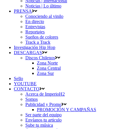
Noticias | Internacional
Noticias | Lo último
PRENSA
Conociendo al vinilo
En directo
Entrevistas
Reportajes
Sueños de colores
Track a Track
Investigación Hip Hop
DESCARGAS
Discos Chilenos
Zona Norte
Zona Central
Zona Sur
Sello
YOUTUBE
CONTACTO
Acerca de ImperioH2
Somos
Publicidad y Promo
PROMOCIÓN Y CAMPAÑAS
Ser parte del equipo
Envíanos tu articulo
Sube tu música