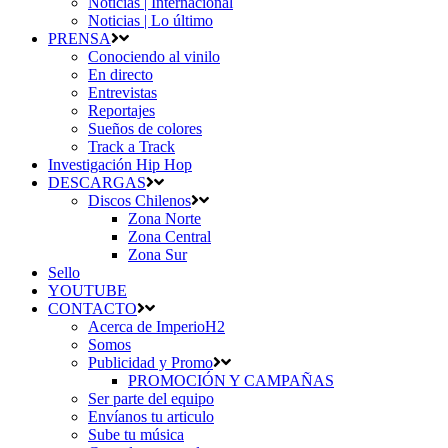
Noticias | Internacional
Noticias | Lo último
PRENSA
Conociendo al vinilo
En directo
Entrevistas
Reportajes
Sueños de colores
Track a Track
Investigación Hip Hop
DESCARGAS
Discos Chilenos
Zona Norte
Zona Central
Zona Sur
Sello
YOUTUBE
CONTACTO
Acerca de ImperioH2
Somos
Publicidad y Promo
PROMOCIÓN Y CAMPAÑAS
Ser parte del equipo
Envíanos tu articulo
Sube tu música