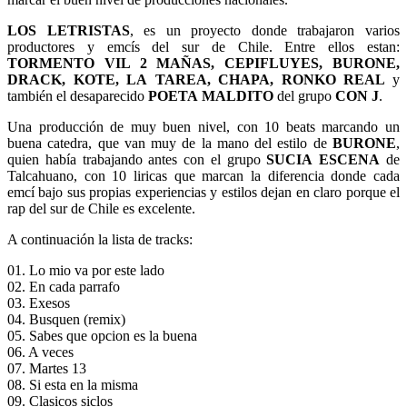
LOS LETRISTAS
, es un proyecto donde trabajaron varios
productores y emcís del sur de Chile. Entre ellos estan:
TORMENTO VIL 2 MAÑAS, CEPIFLUYES, BURONE,
DRACK, KOTE, LA TAREA, CHAPA, RONKO REAL
y
también el desaparecido
POETA MALDITO
del grupo
CON J
.
Una producción de muy buen nivel, con 10 beats marcando un
buena catedra, que van muy de la mano del estilo de
BURONE
,
quien había trabajando antes con el grupo
SUCIA ESCENA
de
Talcahuano, con 10 liricas que marcan la diferencia donde cada
emcí bajo sus propias experiencias y estilos dejan en claro porque el
rap del sur de Chile es excelente.
A continuación la lista de tracks:
01. Lo mio va por este lado
02. En cada parrafo
03. Exesos
04. Busquen (remix)
05. Sabes que opcion es la buena
06. A veces
07. Martes 13
08. Si esta en la misma
09. Clasicos siclos