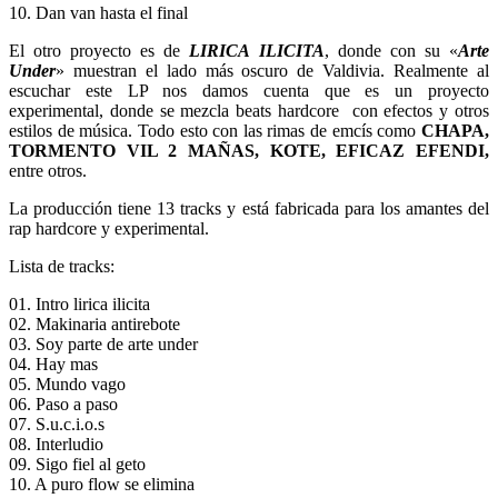
10. Dan van hasta el final
El otro proyecto es de
LIRICA ILICITA
, donde con su «
Arte
Under
» muestran el lado más oscuro de Valdivia. Realmente al
escuchar este LP nos damos cuenta que es un proyecto
experimental, donde se mezcla beats hardcore con efectos y otros
estilos de música. Todo esto con las rimas de emcís como
CHAPA,
TORMENTO VIL 2 MAÑAS, KOTE, EFICAZ EFENDI,
entre otros.
La producción tiene 13 tracks y está fabricada para los amantes del
rap hardcore y experimental.
Lista de tracks:
01. Intro lirica ilicita
02. Makinaria antirebote
03. Soy parte de arte under
04. Hay mas
05. Mundo vago
06. Paso a paso
07. S.u.c.i.o.s
08. Interludio
09. Sigo fiel al geto
10. A puro flow se elimina