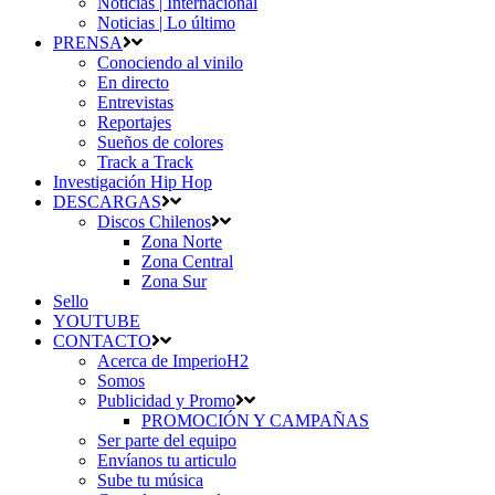
Noticias | Internacional
Noticias | Lo último
PRENSA
Conociendo al vinilo
En directo
Entrevistas
Reportajes
Sueños de colores
Track a Track
Investigación Hip Hop
DESCARGAS
Discos Chilenos
Zona Norte
Zona Central
Zona Sur
Sello
YOUTUBE
CONTACTO
Acerca de ImperioH2
Somos
Publicidad y Promo
PROMOCIÓN Y CAMPAÑAS
Ser parte del equipo
Envíanos tu articulo
Sube tu música